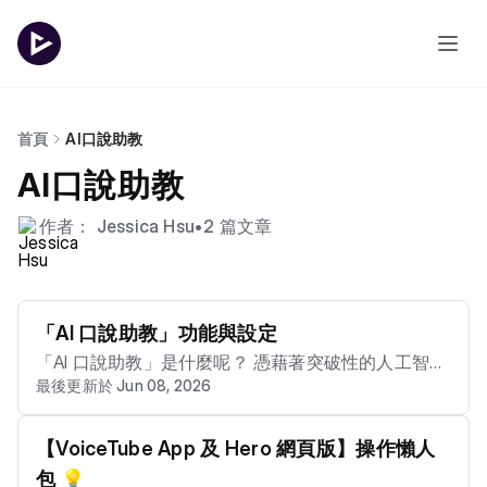
首頁
AI口說助教
AI口說助教
作者： Jessica Hsu
•
2 篇文章
「AI 口說助教」功能與設定
「AI 口說助教」是什麼呢？ 憑藉著突破性的人工智慧
最後更新於 Jun 08, 2026
技術，能夠實時理解和回應您的語音回覆。 透過自然
語言處理技術，您可以輕鬆地向 AI 口說助教提問問
題、請求解釋和解答疑惑。 AI 口說助教不僅能快速回
【VoiceTube App 及 Hero 網頁版】操作懶人
答問題，還能針對學生的學習進度和風格，提供個性
包 💡