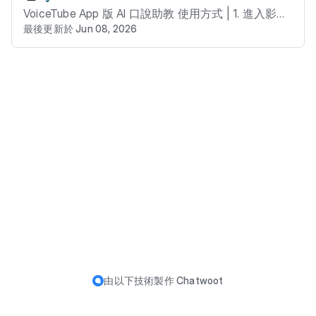
化的學習建議和指導，真正實現了一對一的教學體
VoiceTube App 版 AI 口說助教 使用方式 | 1. 進入影片
驗！ - 特色一：隨時開口說，打造零壓力環境 不受時
最後更新於 Jun 08, 2026
課程頁， 點擊您想練習的課程 | 截圖 2023-08-07 12.
間、地點限制，Hero AI 模擬真人對話，像朋友般陪你
25.40.png | | 2. 點擊「AI 口說助教」圓形按鈕， 進入
練習。 無論英文程度如何，都能幫你消除緊張，自信
聊天室 | 截圖 2023-08-07 12.28.08.png | | 3. 選擇您
開口提升流利度。 - 特色二：即時糾錯，給予最道地
想進行對話的對象的 腔調、性別、語速， 點擊「知道
的建議 說錯也不用怕！AI 即時糾正文法與字彙，並提
了」開始聊天 | 截圖 2023-08-07 12.59.31.png | | 4.
供「換句話說」的道地表達建議，幫你突破語言障
每次對話皆有 主要目標及 3 個對話任務， 對話評分
礙，口說能力更精進。 - 特色三：反覆深化，進步數
會以任務的達成率為依據 | 截圖 2023-08-07 16.11.37.
據化超有感 結合多元主題影片，與 AI 進行互動對
png | | 5. AI 口說助教會主動開啟話題， 點擊「麥克
話。 完整保留對話紀錄，並針對口語表現與任務完成
風」即可開始聊天 | 截圖 2023-08-15 15.21.27.png | |
度提供具體反饋，讓進步清晰可見！ 多國腔調和你暢
6. 點擊「AI 建議」 知道更道地且正確的說法 | 截圖 2
聊影片話題，課程內容現學現用，AI 口說建議讓你說
023-08-07 16.13.04.png | | 7. 點擊「書籤」收藏喜歡
得更道地！ - 彈性一：多國腔調，一鍵自由切換 精準
的句子 | 截圖 2023-08-07 16.13.44.png | | 8. 對話完
模擬美式、英式、澳洲及加拿大等多國腔調。 讓你彷
成，點擊「查看摘要」 | 截圖 2023-08-07 16.14.54.p
彿身歷其境，提早適應世界各地的真實口音。 - 彈性
ng | | 9. 點擊「書籤」收藏對話重點單字 | 截圖 2023-
二：語速靈活調，應對各類情境 從快節奏的商務談判
08-07 16.15.43.png | Hero 網頁版 AI 口說助教 使用
到輕鬆的日常交流，語速皆可自由調節，助你循序漸
由以下技術製作
Chatwoot
方式 STEP 1. 進入影片課程頁，點擊您想練習的課程
進，自在應對各種英文場合。 - 彈性三：聲音客製
截圖 2023-08-02 15.58.12.png STEP 2. 點擊「AI 口
化，性別隨心設定 可依個人喜好篩選 AI 助教的性別