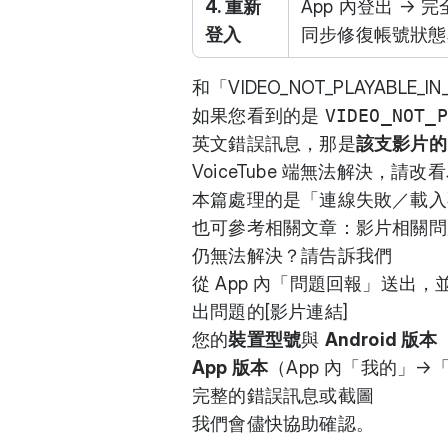
4. 重新
App 內登出 → 
登入
同步修復帳號狀態
和「VIDEO_NOT_PLAYABLE_
如果您看到的是
VIDEO_NOT_P
英文錯誤訊息，那是
該支影片的 
VoiceTube 端無法解決，請改看
本篇處理的是「連線失敗／載入不
也可參考相關文章：
影片相關問
仍無法解決？請告訴我們
從 App 內「問題回報」送出，
出問題的[影片連結]
您的
裝置型號
與
Android 版本
App 版本
（App 內「我的」→
完整的錯誤訊息或截圖
我們會儘快協助確認。