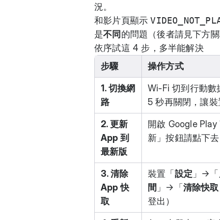
況。
和影片頁顯示
VIDEO_NOT_PL
是
不同
的問題（後者請見下方關
依序試這 4 步，多半能解決
步驟
操作方式
1. 切換網
Wi-Fi 切到行
路
5 秒再關閉，讓
2. 更新
開啟
Google Pla
App 到
新」按鈕請點下去
最新版
3. 清除
裝置「
設定
」→「
App 快
間
」→「
清除快取
取
登出）