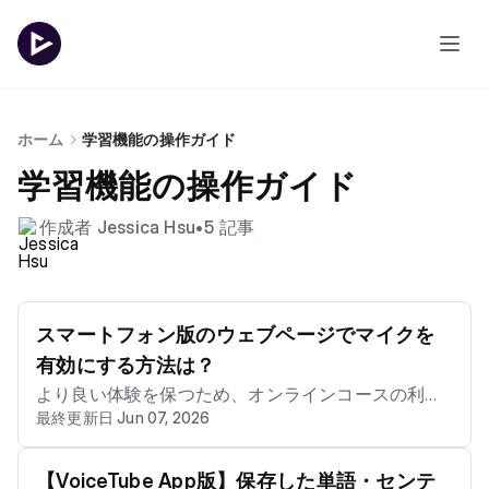
ホーム
学習機能の操作ガイド
学習機能の操作ガイド
作成者 Jessica Hsu
•
5 記事
スマートフォン版のウェブページでマイクを
有効にする方法は？
より良い体験を保つため、オンラインコースの利用
最終更新日 Jun 07, 2026
には APP のご使用をおすすめします iOS ダウンロー
ドリンク Android ダウンロードリンク QR code ダウ
ンロード 1aefa8e.png iOS スマートフォンでウェブ
【VoiceTube App版】保存した単語・センテ