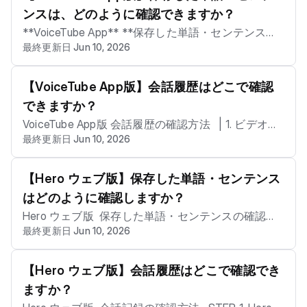
ページを開いてレベル評価テストを行う 1. 設定を開
ンスは、どのように確認できますか？
く 設定 > Safari >詳細 > Experimental Features > m
**VoiceTube App** **保存した単語・センテンスの
ediaRecorder をオンにする。 IMG_2721.PNG 2. Safa
最終更新日 Jun 10, 2026
確認方法** &nbsp; | 1. ビデオレッスンのページに入
ri を開く（iOS スマートフォンは Chrome ブラウザ
り、 右上のプロフィールアイコンをタップ | ![截圖 2
での録音に対応していません） 3. マイクの使用を許
023-08-15 14.30.05.png](https://inbox.voicetube.co
【VoiceTube App版】会話履歴はどこで確認
可する IMG_2723.PNG 誤ってマイクをブロックして
m/rails/active_storage/blobs/redirect/eyJfcmFpbHMi
しまった場合は、こちらで設定を確認できます： 設
できますか？
OnsibWVzc2FnZSI6IkJBaHBBaXdMIiwiZXhwIjpudWx
定 > Safari > マイク IMG_2726.PNG IMG_2727_2.PN
VoiceTube App版 会話履歴の確認方法 | 1. ビデオレ
sLCJwdXIiOiJibG9iX2lkIn19--65be9ef433e8a6600
G - 「確認」に設定した場合は、ウェブページに再
最終更新日 Jun 10, 2026
ッスンページに入り、 右上のアバターをタップ | 截
33cca7a29106850adefc134/r235ja_gen1.png) | | 2.
度アクセスすると改めて許可を選択できます - 「許
圖 2023-08-15 14.30.05.png | | 2. 個人アカウントペ
「個人アカウントページ」に入った後、 「保存した
可」に設定した場合は、ウェブページに再度アクセ
ージに入り、 「学習記録」をタップ | 截圖 2023-08
【Hero ウェブ版】保存した単語・センテンス
単語」をタップ | ![截圖 2023-08-15 15.04.33.png](ht
スすると録音できます Android スマートフォンでウ
-15 14.33.55.png | | 3. 「学習記録」に入った後、
tps://inbox.voicetube.com/rails/active_storage/blobs/
はどのように確認しますか？
ェブページを開いてレベル評価テストやオンライン
「いずれかのレッスン」をタップ | 截圖 2023-08-1
redirect/eyJfcmFpbHMiOnsibWVzc2FnZSI6IkJBaHB
Hero ウェブ版 保存した単語・センテンスの確認方
コースを行うユーザー 1. Chrome を開く 2. マイクの
5 14.37.06.png | | 4. 「いずれかのレッスン」に入っ
BaTBMIiwiZXhwIjpudWxsLCJwdXIiOiJibG9iX2lkIn19--
最終更新日 Jun 10, 2026
法 STEP 1. Hero ウェブ版にアクセスし、「コース
使用を許可する Screenshot_20200805-113947_Chr
た後、 「AI会話サマリー」をタップ | 截圖 2023-08
594c0895c5f90897229e83552be06797d47b68f
に入る」ボタンをクリックします 截圖 2023-08-14
ome.jpg 誤ってマイクをブロックしてしまった場合
-15 14.42.07.png | | 5. 「AI会話サマリー」に入った
b/r235ja_gen2.png) | | 3. 「保存した単語」に入った
11.37.35.png STEP 2. "ビデオレッスンページ" に入
は、こちらで設定を確認できます： Chrome ブラウ
【Hero ウェブ版】会話履歴はどこで確認でき
後、 「会話履歴」をタップ | 截圖 2023-08-15 14.3
後、 保存した単語を確認できます | ![IMG_3035.PN
った後、「保存ノート」をクリックします 截圖 202
ザ右上の設定 > 設定 > 詳細 サイトの設定 > マイク
9.50.png | | 6. 「会話履歴」に入った後、 会話履歴
ますか？
G](https://inbox.voicetube.com/rails/active_storage/bl
3-08-15 14.52.50.png STEP 3. "保存ノート" に入っ
> voicetube の URL をタップ > マイクの権限をオン
の全文を確認できます | IMG_3030.PNG | 📝 ご