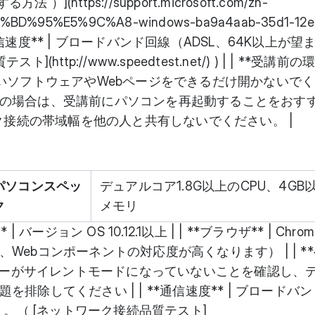
）](https://support.microsoft.com/zh-
%BD%95%E5%9C%A8-windows-ba9a4aab-35d1-12e
 | **通信速度** | ブロードバンド回線（ADSL、64K以上が望
ttp://www.speedtest.net/) ) | | **受講前の環
ないソフトウェアやWebページをできるだけ開かないで
の場合は、受講前にパソコンを再起動することをおす
ーク接続の帯域幅を他の人と共有しないでください。 |
パソコンスペッ
デュアルコア1.8G以上のCPU、4GB
ク
メモリ
バージョン OS 10.12.1以上 | | **ブラウザ** | Chr
Webコンポーネントの対応度が高くなります） | | *
ーカーがサイレントモードになっていないことを確認し、
排除してください | | **通信速度** | ブロードバ
）。（ [ネットワーク接続品質テスト]