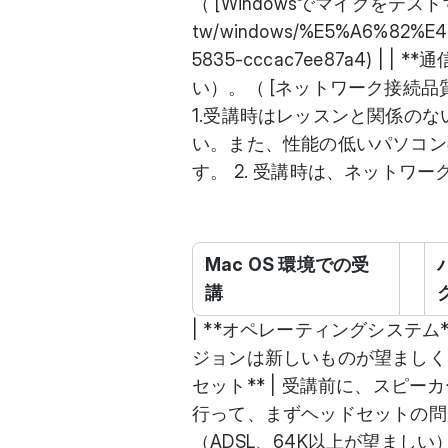
（ [Windowsでマイクをテストする方法 
tw/windows/%E5%A6%82%E4
5835-cccac7ee87a4) |
い）。（ [ネットワーク接続品質テスト](h
1.受講時はレッスンと関係の
い。また、性能の低いパソコン
す。 2. 受講時は、ネットワ
Mac OS 環境での受
講
| **オペレーティングシステム** | 
ジョンは新しいものが望ましく、
セット** | 受講前に、スピ
行って、まずヘッドセットの問題を
（ADSL、64K以上が望ましい