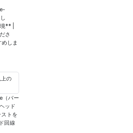
e-
まし
境** |
くださ
すめしま
以上の
ome（バー
*ヘッド
テストを
ンド回線