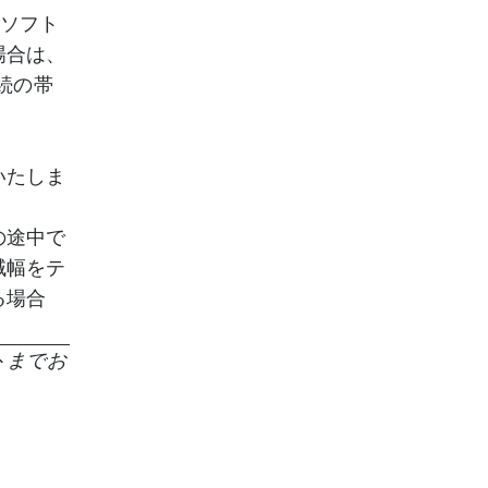
ないソフト
場合は、
続の帯
いたしま
の途中で
域幅をテ
る場合
トまでお