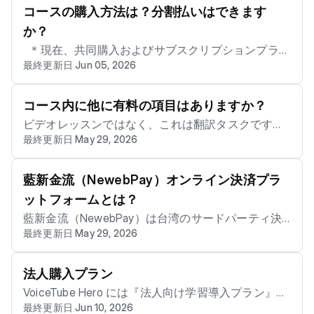
求書ファイルが購入者のメールアドレスに直接送信
コースの購入方法は？分割払いはできます
され、ユーザーはメールから直接ダウンロードして
か？
印刷できます。 Voicetube Heroの個人請求書には4
＊現在、共同購入およびサブスクリプションプラン
つのオプションがあります。 1. 寄付請求書 2021-02
最終更新日 Jun 05, 2026
はいずれも分割払いをご利用いただけません。ご購
-26 2.49.30.png - または愛心コードを直接入力しま
入の際はご注意ください！ VoiceTube会員に登録ま
す（愛心コード一覧：財政部電子請求書統合サービ
たはログイン後、ご購入希望のコースプランを選択
コース内に他に有料の項目はありますか？
スプラットフォーム） 2. 電子請求書 2021-02-26 2.
し、注文情報をご記入ください。 お支払い方法は4
49.41.png - 請求書の保存先として「Voicetube会員
ビデオレッスンではなく、これは翻訳タスクです。
種類あります： LinePay、クレジットカード、ATM
最終更新日 May 29, 2026
キャリア」「自然人証明書」「携帯電話キャリア」
指示に従い翻訳結果のみを返します。 Hero公式サイ
振込、コンビニ収納代行 。 _____.png - LinePay ： パ
を選択できます - 「Voicetube会員キャリア」に請求
トの「コースプラン」入口から購入された受講者
ソコンでご購入の場合はQRコードをスキャンしてお
書を保存することを選択した場合、コース購入の購
は、初回のコース購入時に費用が発生する以外、コ
藍新金流（NewebPay）オンライン決済プラ
支払いいただく必要があります。スマートフォンの
入証明が必要です。service@voicetube.com 宛にメ
ース受講中に追加の有料利用項目が発生することは
ットフォームとは？
Webの場合は、ご利用のLINEに直接切り替わってLin
ールでお申し込みください。 メールの件名・本文は
ありません。 Hero公式サイトで販売されているすべ
ePayでのお支払いとなります。お支払い完了後、す
藍新金流（NewebPay）は台湾のサードパーティ決
以下のとおりです： - 件名：購入証明申請 - 本文：
てのコースには【コース利用期限】があります。 📝
最終更新日 May 29, 2026
ぐにコースのご利用を開始いただけます。 2020-07
済事業者であり、国際カードブランドが要求する P
購入者メールアドレス： 購入者電話番号： 注文番
ご注意: この記事は機械翻訳されています。ご不明な
-15 3.26.00.png 2020-07-15 3.26.25.png - クレジッ
CI-DSS 認証およびセキュリティ認証を取得してい
号： および必要な備考をお知らせください。5〜7営
点がございましたら、サポートまでお問い合わせく
トカード： オンラインでクレジットカード一括払い
ます。 VoiceTube は「藍新金流（NewebPay）」を
法人購入プラン
業日以内に返信いたします。 - 請求書が当選した場
ださい。
またはクレジットカード分割払いを選択し、クレジ
通じてオンライン取引を処理し、より安全な取引を
合は、抽選後に『Voicetube Hero 統一請求書当選通
VoiceTube Hero には『法人向け学習導入プラン』も
ットカード情報をご記入のうえ、お支払いが完了す
実現しています。 📝 ご注意: この記事は機械翻訳さ
最終更新日 Jun 10, 2026
知』をお送りしますので、必要な情報をご返信くだ
ございます。 弊社のパートナーには、Wistron、Goo