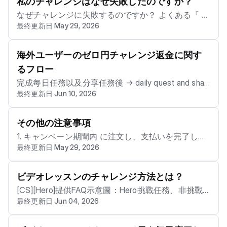
は、本チャレンジイベントの対象外です。 3. プラン
私のチャレンジはなぜ失敗したのですか？
6ヶ月ビデオレッスンプランは 合計 104 レッスンの
025 / 01 / 04 はトライアルコース準備日であり、こ
設定されます。チャレンジ開始前に、毎週どの曜日
開始後（受講開始後）に返金（プランのキャンセ
ビデオレッスンを完了する必要があります 12ヶ月ビ
なぜチャレンジに失敗するのですか？ よくある『 ビ
の日までにビデオトライアルコースを完了してくだ
をチャレンジ日にするかを選択していただきます
ル）を申請した場合、チャレンジ資格も取り消され
最終更新日 May 29, 2026
デオレッスンプランは 合計 208 レッスンのビデオ
デオレッスンチャレンジ日 』の失敗原因： 1. ビデオ
さい； - 2025 / 01 / 05 00:00 にチャレンジタスクが
（チャレンジ日の選び方は？）。選択後はチャレン
ます。 2. チャレンジの参加回数に制限はない？ - H
レッスンを完了する必要があります 3ヶ月ビデオ＋
レッスンを1コマも受講していない 2. スマート復習
正式に開始され、正式なコースの利用を開始する必
ジ日を変更することはできません。 2.チャレンジ日
ero 0円チャレンジプラン ： 回数無制限 でチャレン
家庭教師レッスンプランは 合計 52 レッスンのビデ
ユニットが2つ星以上に達していない 3. チャレンジ
海外ユーザーのゼロ円チャレンジ返金に関す
要があります； - チャレンジ締切日は『 マイチャレ
当日は何時に締め切られる？ - 期限は当日の 23:59
ジに参加できます。初回のチャレンジ成功時は全額
オレッスン＋12 レッスンの家庭教師レッスンを完了
期限内にコースを早めに使い終えてしまい、別の旧
ンジ 』ページに表示される情報を基準とします。
るフロー
までにチャレンジ日のレッスン条件を完了すること
返金、2回目以降の成功時はいずれも 50% の返金と
する必要があります 6ヶ月ビデオ＋家庭教師レッス
コースを選んで受講する際に、復習ユニットが受講
📝 ご注意: この記事は機械翻訳されています。ご不
です。時間を過ぎてもチャレンジのレッスン内容が
完成每日任務以及分享任務後 → daily quest and shar
なります（回数は2023年10月以前を含みます。これ
ンプランは 合計 104 レッスンのビデオレッスン＋2
に入っていない、または2つ星以上に達していない場
明な点がございましたら、サポートまでお問い合わ
最終更新日 Jun 10, 2026
完了していない場合は、チャレンジ失敗となります
e quest... 毎日のタスクおよびシェアタスクを完了す
までに全額返金を受けたことがある方は、0円チャ
4 レッスンの家庭教師レッスンを完了する必要があ
合。 よくある『 家庭教師レッスンチャレンジ日 』
せください。
のでご注意ください！ - 時間はご購入された端末の
ると、チャレンジ成功となった当日にチャレンジ成
レンジに参加したことがあるとみなされます）。 -
ります 12ヶ月ビデオ＋家庭教師レッスンプランは 合
の失敗原因： 1. チャレンジ日の時点で自ら家庭教師
その時点のタイムゾーンを基準とします。ただし、
功通知メールが送信されます。メール内に指定され
その他のHeroチャレンジプラン ：回数無制限でチャ
その他の注意事項
計 208 レッスンのビデオレッスン＋48 レッスンの
レッスンを予約して利用していない、教室に入って
お客様のタイムゾーンが検出できない場合は、台湾
た期限内に hero@voicetube.com までメールを送信
レンジに参加でき、チャレンジ成功時はご購入のプ
家庭教師レッスンを完了する必要があります 2.チャ
も25分間受講していない、15分の遅刻、15分の早
1. キャンペーン期間内 に注文し、支払いを完了した
のタイムゾーン GMT+8 がデフォルトで適用されま
し、以下の情報をご提出ください： 返金に必要な銀
ランに応じた返金を受けられます。 3. 先にチャレ
最終更新日 May 29, 2026
レンジ完了後の『 シェアタスク 』：チャレンジ返金
退、全行程不参加、これらはいずれも受講完了とは
場合のみゼロ円チャレンジの参加資格が得られま
す。 3.『ビデオレッスンチャレンジ日』には何を完
行関連情報： 1. Beneficiary Account No.:（銀行口座
ンジなしのプランを購入した場合でも、チャレンジ
の流れ 2. 私のプランにはどのような0円チャレンジ
認められず、チャレンジ失敗と判定されます。 2. 家
す。キャンペーン期間終了後に支払いを完了した場
了する必要がある？ ビデオレッスンチャレンジ日当
番号をご記入ください） 2. Beneficiary Account Nam
に参加できる？ 以前ご購入のコースに 0円チャレン
日がありますか？ チャレンジ日は『ビデオレッスン
庭教師レッスンのキャンセル可能回数はプランの 1/
合、またはキャンペーン期間外にプランを購入した
ビデオレッスンのチャレンジ方法とは？
日には、正式な『ビデオレッスン』を 1 レッスン完
e: （ご本人の英語の口座名義をご記入ください） 3.
ジ資格が なかった 場合でも、その後チャレンジに参
チャレンジ日』と『家庭教師レッスンチャレンジ
3 です。キャンセル回数がゼロになると、予約済み
ユーザーは、ゼロ円チャレンジに参加できません。
[CS][Hero]提供FAQ示意圖：Hero挑戰任務、非挑戰
了する必要があります（トライアルコースは正式な
Beneficiary Address & TEL. No.:（英語の住所と電話
加したい方は、イベント期間中にいずれかのチャレ
日』に分けられ、ご購入いただいたコースプランに
レッスンをキャンセルできなくなり、不参加の場合
2. 本キャンペーンの返金は現金で行われ、台湾の口
最終更新日 Jun 04, 2026
日要做啥、挑戰期間上完課怎麼辦...等.png チャレン
レッスンには含まれません。新しいレッスンを優先
番号をご記入ください） 4. Beneficiary Bank Swift C
ンジプランを再度ご購入いただくことで、そのチャ
よって異なるチャレンジ日タスクがあります。各プ
はチャレンジ失敗と判定されますので、チャレンジ
座のみ受け付けます （海外ユーザーは以下をご参照
ジ付きのコースプランをご購入いただくと、対応す
的に受講する必要があり、新しいレッスンをすべて
ode:（その銀行の国際コードSwift Codeをご記入く
レンジプランに対応する割合の返金を受けることが
ランに対応するチャレンジ日は下表の通りです： |
参加者は慎重にご利用ください。 *** チャレンジ締
ください： 海外ユーザーのゼロ円チャレンジ返金に
るプランにはチャレンジを行う期限が設けられま